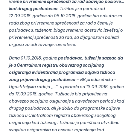
vreme privremene sprečenosti za rad obavljao poslove…
kod drugog poslodavca
. Tužilac je u periodu od
12.09.2018. godine do 05.10.2018. godine bio odsutan sa
rada zbog privremene sprečenosti za rad o čemu je
poslodavcu, tuženom blagovremeno dostavio izveštaj o
privremenoj sprečenosti za rad, sa dijagnozom bolesti
organa za održavanje ravnoteže.
Dana 01.10.2018. godine
poslodavac, tuženi je saznao da
je u Centralnom registru obaveznog socijalnog
osiguranja evidentirana programska odjava tužioca
zbog prijave drugog poslodavca
– BB preduzetnika –
Ugostiteljska radnja „…“, u periodu od 13.09.2018. godine
do 17.09.2018. godine. Tužilac je bio prijavljen na
obavezno socijalno osiguranje u navedenom periodu kod
drugog poslodavca, ali je došlo do programske odjave
tužioca u Centralnom registru obaveznog socijalnog
osiguranja kod tuženog i tužiocu je poništeno utvrđeno
svojstvo osiguranika po osnovu zaposlenja kod