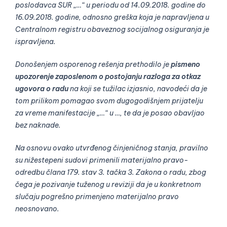
poslodavca SUR „…“ u periodu od 14.09.2018. godine do
16.09.2018. godine, odnosno greška koja je napravljena u
Centralnom registru obaveznog socijalnog osiguranja je
ispravljena.
Donošenjem osporenog rešenja prethodilo je
pismeno
upozorenje zaposlenom o postojanju razloga za otkaz
ugovora o radu
na koji se tužilac izjasnio, navodeći da je
tom prilikom pomagao svom dugogodišnjem prijatelju
za vreme manifestacije „…“ u …, te da je posao obavljao
bez naknade.
Na osnovu ovako utvrđenog činjeničnog stanja, pravilno
su nižestepeni sudovi primenili materijalno pravo-
odredbu člana 179. stav 3. tačka 3. Zakona o radu, zbog
čega je pozivanje tuženog u reviziji da je u konkretnom
slučaju pogrešno primenjeno materijalno pravo
neosnovano.