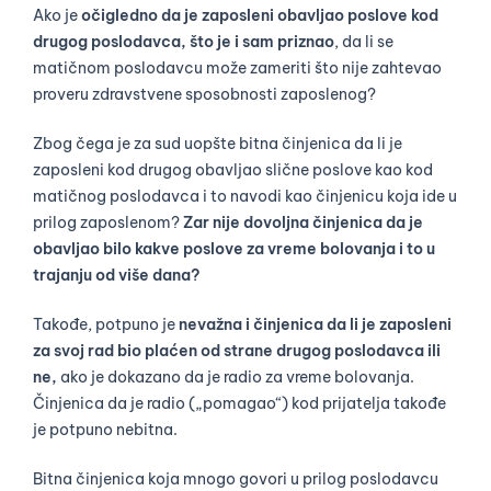
Ako je
očigledno da je zaposleni obavljao poslove kod
drugog poslodavca, što je i sam priznao
, da li se
matičnom poslodavcu može zameriti što nije zahtevao
proveru zdravstvene sposobnosti zaposlenog?
Zbog čega je za sud uopšte bitna činjenica da li je
zaposleni kod drugog obavljao slične poslove kao kod
matičnog poslodavca i to navodi kao činjenicu koja ide u
prilog zaposlenom?
Zar nije dovoljna činjenica da je
obavljao bilo kakve poslove za vreme bolovanja i to u
trajanju od više dana?
Takođe, potpuno je
nevažna i činjenica da li je zaposleni
za svoj rad bio plaćen od strane drugog poslodavca ili
ne,
ako je dokazano da je radio za vreme bolovanja.
Činjenica da je radio („pomagao“) kod prijatelja takođe
je potpuno nebitna.
Bitna činjenica koja mnogo govori u prilog poslodavcu