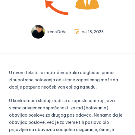
Irena Drča
мај 15, 2023
U ovom tekstu razmotrićemo kako očigledan primer
zloupotrebe bolovanja od strane zaposlenog može da
dobije potpuno neočekivan epilog na sudu.
U konkretnom slučaju radi se o zaposlenom koji je za
vreme privremene sprečenosti za rad (bolovanja)
obavljao poslove za drugog poslodavca. Ne samo da je
obavljao poslove, već je za vreme tih poslova bio
prijavljen na obavezno socijalno osiguranje, čime je