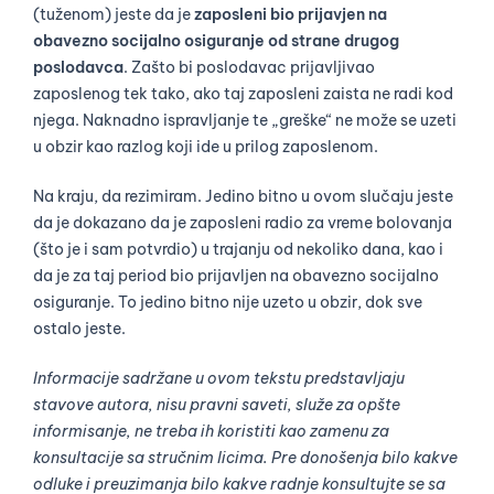
(tuženom) jeste da je
zaposleni bio prijavjen na
obavezno socijalno osiguranje od strane drugog
poslodavca
. Zašto bi poslodavac prijavljivao
zaposlenog tek tako, ako taj zaposleni zaista ne radi kod
njega. Naknadno ispravljanje te „greške“ ne može se uzeti
u obzir kao razlog koji ide u prilog zaposlenom.
Na kraju, da rezimiram. Jedino bitno u ovom slučaju jeste
da je dokazano da je zaposleni radio za vreme bolovanja
(što je i sam potvrdio) u trajanju od nekoliko dana, kao i
da je za taj period bio prijavljen na obavezno socijalno
osiguranje. To jedino bitno nije uzeto u obzir, dok sve
ostalo jeste.
Informacije sadržane u ovom tekstu predstavljaju
stavove autora, nisu pravni saveti, služe za opšte
informisanje, ne treba ih koristiti kao zamenu za
konsultacije sa stručnim licima. Pre donošenja bilo kakve
odluke i preuzimanja bilo kakve radnje konsultujte se sa