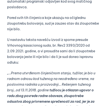
automatski programski odjavljen kod svog matičnog
poslodavca.
Pored svih tih činjenica koje ukazuju na očiglednu
zloupotrebu bolovanja, sud je zauzeo stav da zloupotrebe
nije bilo.
U nastavku teksta navešću izvod iz sporne presude
Vrhovnog kasacionog suda, br. Rev2 3393/2020 od
2.09.2021. godine, a vi prosudite sami da li zloupotrebe
bolovanja jeste ili nije bilo i da li je sud doneo ispravnu
odluku:
„…Prema utvrđenom činjeničnom stanju, tužilac je bio u
radnom odnosu kod tuženog na neodređeno vreme, na
poslovima radnika u proizvodnji… Rešenjem tuženog
broj…od 13.11.2018. godine
tužiocu je otkazan ugovor o
radu zbog povrede radne obaveze, zloupotrebe
odsustva zbog privremene sprečenosti za rad, jer je za