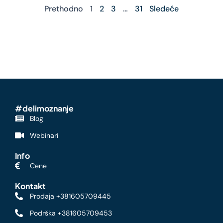
Prethodno
1
2
3
…
31
Sledeće
#delimoznanje
Blog
Webinari
Info
Cene
Kontakt
Prodaja +381605709445
Podrška +381605709453