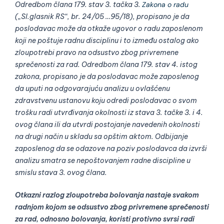
Odredbom člana 179. stav 3. tačka 3.
Zakona o radu
(„Sl.glasnik RS“, br. 24/05 …95/18), propisano je da
poslodavac može da otkaže ugovor o radu zaposlenom
koji ne poštuje radnu disciplinu i to između ostalog ako
zloupotrebi pravo na odsustvo zbog privremene
sprečenosti za rad. Odredbom člana 179. stav 4. istog
zakona, propisano je da poslodavac može zaposlenog
da uputi na odgovarajuću analizu u ovlašćenu
zdravstvenu ustanovu koju odredi poslodavac o svom
trošku radi utvrđivanja okolnosti iz stava 3. tačke 3. i 4.
ovog člana ili da utvrdi postojanje navedenih okolnosti
na drugi način u skladu sa opštim aktom. Odbijanje
zaposlenog da se odazove na poziv poslodavca da izvrši
analizu smatra se nepoštovanjem radne discipline u
smislu stava 3. ovog člana.
Otkazni razlog zloupotreba bolovanja nastaje svakom
radnjom kojom se odsustvo zbog privremene sprečenosti
za rad, odnosno bolovanja, koristi protivno svrsi radi