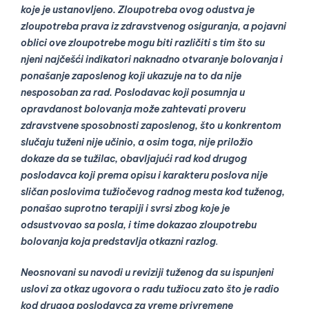
koje je ustanovljeno. Zloupotreba ovog odustva je
zloupotreba prava iz zdravstvenog osiguranja, a pojavni
oblici ove zloupotrebe mogu biti različiti s tim što su
njeni najčešći indikatori naknadno otvaranje bolovanja i
ponašanje zaposlenog koji ukazuje na to da nije
nesposoban za rad. Poslodavac koji posumnja u
opravdanost bolovanja može zahtevati proveru
zdravstvene sposobnosti zaposlenog, što u konkrentom
slučaju tuženi nije učinio, a osim toga, nije priložio
dokaze da se tužilac, obavljajući rad kod drugog
poslodavca koji prema opisu i karakteru poslova nije
sličan poslovima tužiočevog radnog mesta kod tuženog,
ponašao suprotno terapiji i svrsi zbog koje je
odsustvovao sa posla, i time dokazao zloupotrebu
bolovanja koja predstavlja otkazni razlog
.
Neosnovani su navodi u reviziji tuženog da su ispunjeni
uslovi za otkaz ugovora o radu tužiocu zato što je radio
kod drugog poslodavca za vreme privremene