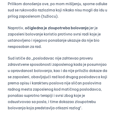
Prilikom donošenja ove, po mom mišljenju, sporne odluke
sud se rukovodio razlozima koji nikako nisu mogli da idu u
prilog zaposlenom (tužiocu).
Naprotiv,
očigledna je zloupotreba bolovanja
jer je
zaposleni bolovanje koristio protivno svrsi radi koje je
ustanovljeno i njegovo ponašanje ukazuje da nije bio
nesposoban za rad.
Sud ističe da „poslodavac nije zahtevao proveru
zdravstvene sposobnosti zaposlenog kada je posumnjao
u opravdanost bolovanja, kao i da nije priložio dokaze da
se zaposleni, obavljajući rad kod drugog poslodavca koji
prema opisu i karakteru poslova nije sličan poslovima
radnog mesta zaposlenog kod matičnog poslodavca,
ponašao suprotno terapiji i svrsi zbog koje je
odsustvovao sa posla, i time dokazao zloupotrebu
bolovanja koja predstavlja otkazni razlog“.