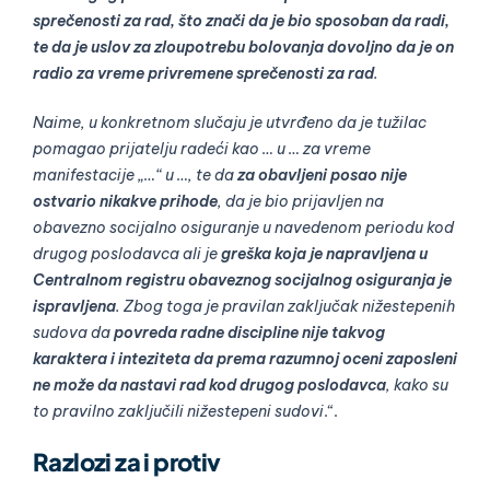
sprečenosti za rad, što znači da je bio sposoban da radi,
te da je uslov za zloupotrebu bolovanja dovoljno da je on
radio za vreme privremene sprečenosti za rad
.
Naime, u konkretnom slučaju je utvrđeno da je tužilac
pomagao prijatelju radeći kao … u … za vreme
manifestacije „…“ u …, te da
za obavljeni posao nije
ostvario nikakve prihode
, da je bio prijavljen na
obavezno socijalno osiguranje u navedenom periodu kod
drugog poslodavca ali je
greška koja je napravljena u
Centralnom registru obaveznog socijalnog osiguranja je
ispravljena
. Zbog toga je pravilan zaključak nižestepenih
sudova da
povreda radne discipline nije takvog
karaktera i inteziteta da prema razumnoj oceni zaposleni
ne može da nastavi rad kod drugog poslodavca
, kako su
to pravilno zaključili nižestepeni sudovi
.“.
Razlozi za i protiv