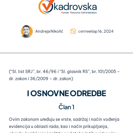
Andreja Nikolić
септембар 16, 2024
(“Sl. list SRJ”, br. 46/96 i “Sl. glasnik RS”, br. 101/2005 –
dr. zakon i 36/2009 – dr. zakon)
I OSNOVNE ODREDBE
Član 1
Ovim zakonom uređuju se vrste, sadržaj i način vođenja
evidencija u oblasti rada, kao i način prikupljanja,