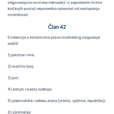
odgovarajuće novčane naknade) i o zaposlenim licima
kod kojih postoji neposredna opasnost od nastupanja
invalidnosti.
Član 42
Evidencija o korisnicima prava invalidskog osiguranja
sadrži:
1) prezime i ime;
2) matični broj;
3) pol;
4) datum i mesto rođenja;
5) prebivalište i adresu stana (mesto, opština, republika);
6) zanimanje;