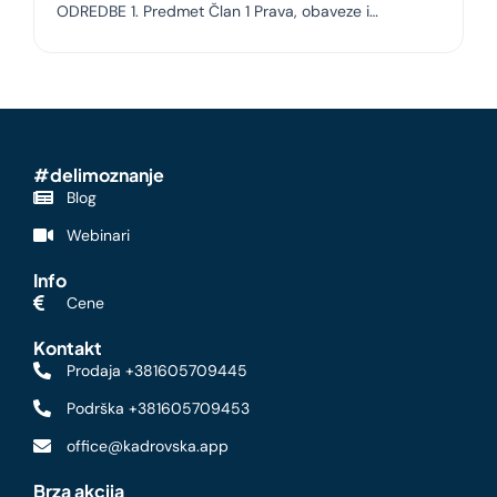
ODREDBE 1. Predmet Član 1 Prava, obaveze i…
#delimoznanje
Blog
Webinari
Info
Cene
Kontakt
Prodaja +381605709445
Podrška +381605709453
office@kadrovska.app
Brza akcija