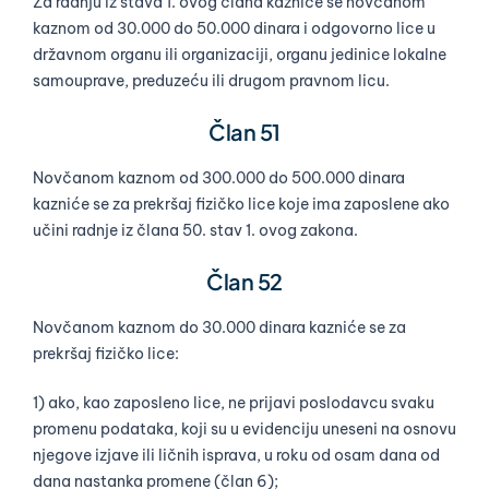
Za radnju iz stava 1. ovog člana kazniće se novčanom
kaznom od 30.000 do 50.000 dinara i odgovorno lice u
državnom organu ili organizaciji, organu jedinice lokalne
samouprave, preduzeću ili drugom pravnom licu.
Član 51
Novčanom kaznom od 300.000 do 500.000 dinara
kazniće se za prekršaj fizičko lice koje ima zaposlene ako
učini radnje iz člana 50. stav 1. ovog zakona.
Član 52
Novčanom kaznom do 30.000 dinara kazniće se za
prekršaj fizičko lice:
1) ako, kao zaposleno lice, ne prijavi poslodavcu svaku
promenu podataka, koji su u evidenciju uneseni na osnovu
njegove izjave ili ličnih isprava, u roku od osam dana od
dana nastanka promene (član 6);