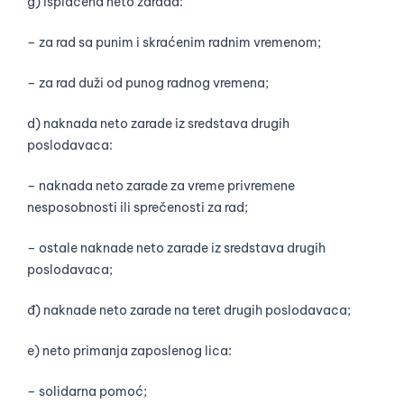
g) isplaćena neto zarada:
– za rad sa punim i skraćenim radnim vremenom;
– za rad duži od punog radnog vremena;
d) naknada neto zarade iz sredstava drugih
poslodavaca:
– naknada neto zarade za vreme privremene
nesposobnosti ili sprečenosti za rad;
– ostale naknade neto zarade iz sredstava drugih
poslodavaca;
đ) naknade neto zarade na teret drugih poslodavaca;
e) neto primanja zaposlenog lica:
– solidarna pomoć;