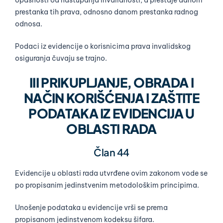
opasnosti od nastupanja invalidnosti, a prestaje danom
prestanka tih prava, odnosno danom prestanka radnog
odnosa.
Podaci iz evidencije o korisnicima prava invalidskog
osiguranja čuvaju se trajno.
III PRIKUPLJANJE, OBRADA I
NAČIN KORIŠĆENJA I ZAŠTITE
PODATAKA IZ EVIDENCIJA U
OBLASTI RADA
Član 44
Evidencije u oblasti rada utvrđene ovim zakonom vode se
po propisanim jedinstvenim metodološkim principima.
Unošenje podataka u evidencije vrši se prema
propisanom jedinstvenom kodeksu šifara.