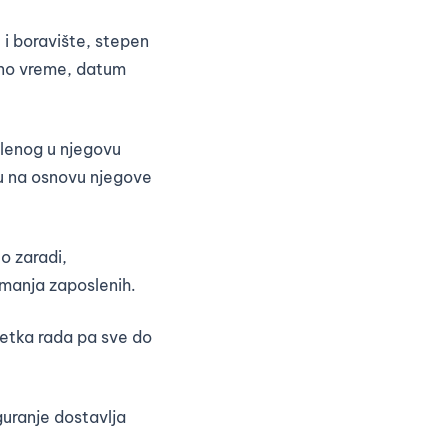
 i boravište, stepen
dno vreme, datum
slenog u njegovu
ju na osnovu njegove
o zaradi,
manja zaposlenih.
etka rada pa sve do
guranje dostavlja