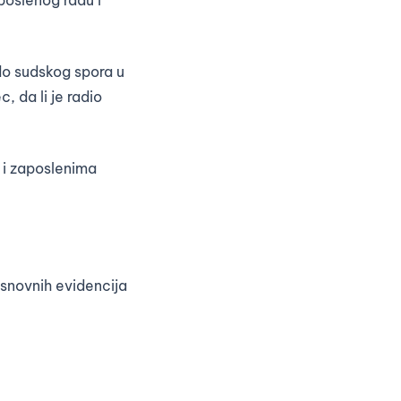
do sudskog spora u
, da li je radio
 i zaposlenima
osnovnih evidencija