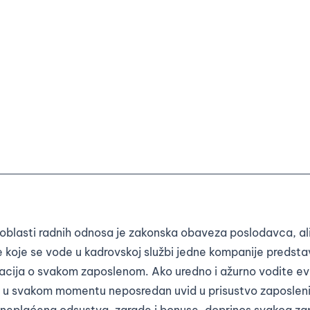
oblasti radnih odnosa je zakonska obaveza poslodavca, al
 koje se vode u kadrovskoj službi jedne kompanije predstav
acija o svakom zaposlenom. Ako uredno i ažurno vodite ev
u svakom momentu neposredan uvid u prisustvo zaposlenih
 neplaćena odsustva, zarade i bonuse, doprinos svakog za