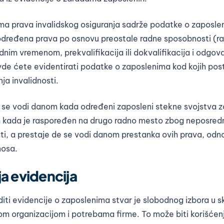
ima prava invalidskog osiguranja sadrže podatke o zaposle
u određena prava po osnovu preostale radne sposobnosti (r
adnim vremenom, prekvalifikacija ili dokvalifikacija i odgo
de ćete evidentirati podatke o zaposlenima kod kojih pos
a invalidnosti.
a se vodi danom kada određeni zaposleni stekne svojstva z
 kada je raspoređen na drugo radno mesto zbog neposred
sti, a prestaje de se vodi danom prestanka ovih prava, o
nosa.
a evidencija
iti evidencije o zaposlenima stvar je slobodnog izbora u s
jom organizacijom i potrebama firme. To može biti korišće