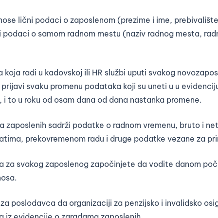
nose lični podaci o zaposlenom (prezime i ime, prebivalište
) i podaci o samom radnom mestu (naziv radnog mesta, ra
a koja radi u kadovskoj ili HR službi uputi svakog novozapo
rijavi svaku promenu podataka koji su uneti u u evidenci
ava, i to u roku od osam dana od dana nastanka promene.
a zaposlenih sadrži podatke o radnom vremenu, bruto i net
tima, prekovremenom radu i druge podatke vezane za pri
a za svakog zaposlenog započinjete da vodite danom poč
nosa.
za poslodavca da organizaciji za penzijsko i invalidsko osi
a iz evidencije o zaradama zaposlenih.