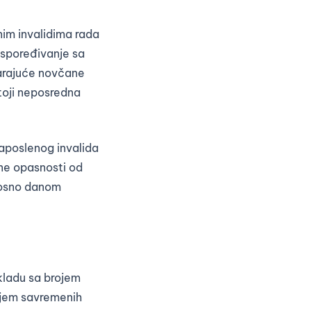
nim invalidima rada
aspoređivanje sa
varajuće novčane
toji neposredna
aposlenog invalida
ne opasnosti od
dnosno danom
kladu sa brojem
njem savremenih