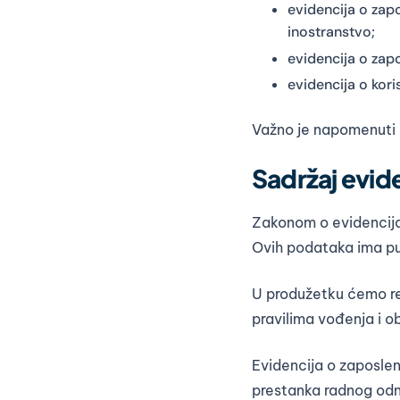
evidencija o zap
inostranstvo;
evidencija o zap
evidencija o kori
Važno je napomenuti 
Sadržaj evid
Zakonom o evidencija
Ovih podataka ima pu
U produžetku ćemo reć
pravilima vođenja i o
Evidencija o zaposle
prestanka radnog od