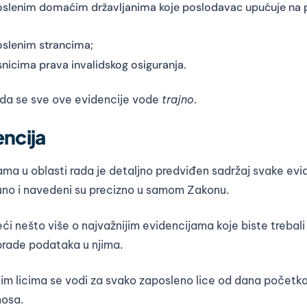
oslenim domaćim državljanima koje poslodavac upućuje na 
oslenim strancima;
snicima prava invalidskog osiguranja.
da se sve ove evidencije vode
trajno
.
encija
ma u oblasti rada je detaljno predviđen sadržaj svake ev
no i navedeni su precizno u samom Zakonu.
i nešto više o najvažnijim evidencijama koje biste trebali
brade podataka u njima.
nim licima se vodi za svako zaposleno lice od dana početk
nosa.