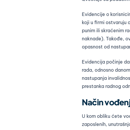
Evidencije o korisnic
koji u firmi ostvaruj
punim ili skraćenim r
naknade). Takođe, ov
opasnost od nastupanj
Evidencija počinje d
rada, odnosno danom
nastupanja invalidno
prestanka radnog od
Način vođenj
U kom obliku ćete vod
zaposlenih, unutrašn