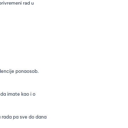
privremeni rad u
idencije ponaosob.
 da imate kao i o
a rada pa sve do dana