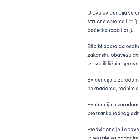
U ovu evidenciju se u
stručne spreme i dr.
početka rada i dr.).
Bilo bi dobro da osob
zakonsku obavezu da p
izjave ili ličnih ispr
Evidencija o zaradam
naknadama, radnim sa
Evidenciju o zaradam
prestanka radnog od
Predviđena je i obave
izveštaje sa podacim