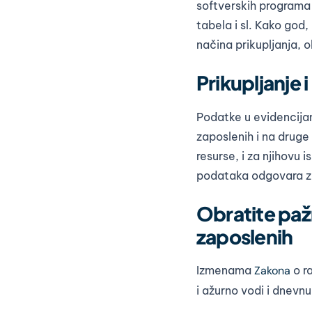
softverskih programa
tabela i sl. Kako god,
načina prikupljanja, 
Prikupljanje
Podatke u evidencijam
zaposlenih i na druge 
resurse, i za njihovu
podataka odgovara zap
Obratite paž
zaposlenih
Izmenama
Zakona
o r
i ažurno vodi i dnevn