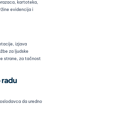
brazaca, kartoteka,
žine evidencija i
tacije, izjava
užbe za ljudske
ge strane, za tačnost
o radu
poslodavca da uredno