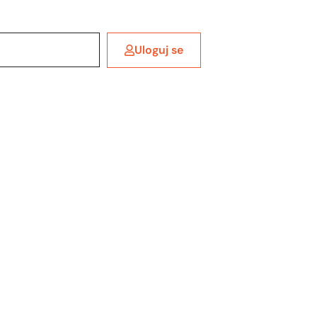
Uloguj se
 besplatan nalog