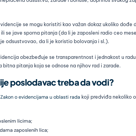
videncije se mogu koristiti kao važan dokaz ukoliko dođe 
ili se jave sporna pitanja (da li je zaposleni radio ceo mesec
e odsustvovao, da li je koristio bolovanja i sl.).
dencija obezbeđuje se transparentnost i jednakost u radu
bitna pitanja koja se odnose na njihov rad i zarade.
ije poslodavac treba da vodi?
e
Zakon o evidencijama u oblasti rada
koji predviđa nekoliko 
oslenim licima;
adama zaposlenih lica;