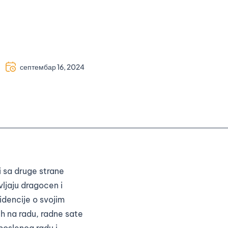
септембар 16, 2024
i sa druge strane
ljaju dragocen i
idencije o svojim
 na radu, radne sate
poslenog radu i