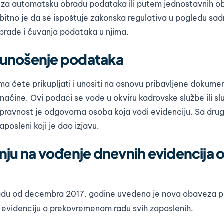
 za automatsku obradu podataka ili putem jednostavnih o
 bitno je da se ispoštuje zakonska regulativa u pogledu sadr
obrade i čuvanja podataka u njima.
 i unošenje podataka
a ćete prikupljati i unositi na osnovu pribavljene dokumen
načine. Ovi podaci se vode u okviru kadrovske službe ili sl
 ispravnost je odgovorna osoba koja vodi evidenciju. Sa dru
osleni koji je dao izjavu.
nju na vođenje dnevnih evidencija 
adu od decembra 2017. godine uvedena je nova obaveza 
u evidenciju o prekovremenom radu svih zaposlenih.