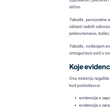
slično.
Takođe, personalne e
oblasti radnih odnosa 
prekovremeno, koliko j
Takođe, vođenjem evi
omogućava uvid u sva 
Koje evidenc
Ovu materiju reguliš
kod poslodavca:
evidencija o zap
evidencija o zar