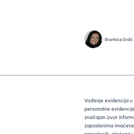
Brankica Srdić
Vođenje evidencija u 
personalne evidencije
značajan izvor inform
zaposlenima imaćete 
zaposlenih, plaćena i